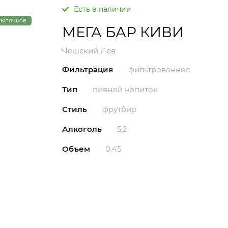
Есть в наличии
тылочное
МЕГА БАР КИВИ
Чешский Лев
Фильтрация
фильтрованное
Тип
пивной напиток
Стиль
фрутбир
Алкоголь
5.2
Объем
0.45