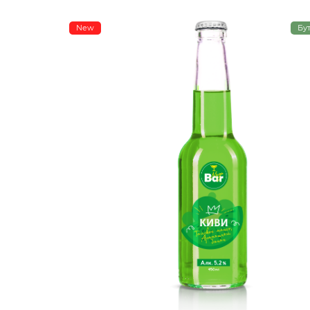
New
Бу